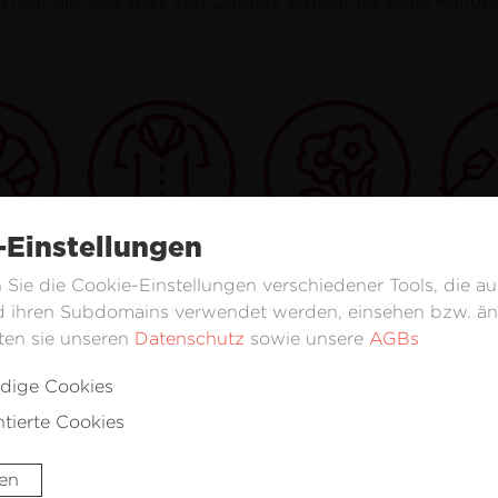
ch auf Sie. Das Herz von Leibnitz schlägt für seine Kunden
-Einstellungen
 Sie die Cookie-Einstellungen verschiedener Tools, die au
Get
rei
Bekleidung
Blumen
 ihren Subdomains verwendet werden, einsehen bzw. än
ten sie unseren
Datenschutz
sowie unsere
AGBs
dige Cookies
ntierte Cookies