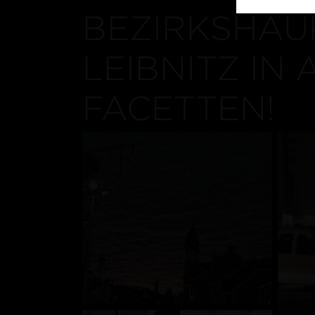
BEZIRKSHAU
LEIBNITZ IN 
FACETTEN!